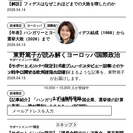
【解説】フィデスはなぜこれほどまでの大敗を喫したのか
2026.04.14
読者限定
ヨーロッパ
国際政治
【年表】ハンガリーとヨーロッパ：フィデス結成（1988）から
選挙大敗（2026）まで
2026.04.13
東野篤子が読み解くヨーロッパ国際政治
サポートメンバー限定
【サポートメンバー限定】『週プレ』インタビュー記事（イラ
ロシアによるウクライナ侵略のニュースを中心に、皆様のヨー
ン戦争に関する欧州諸国の立場）
ロッパ国際政治に関する知識が深まるような記事を、東野篤子
2026.04.13
がお届けします。
10,000 ~ 15,000 人が登録中
読者限定
まずは無料登録
【記事紹介】「ハンガリーに進出する中国企業、選挙後の計算
に直面――誰が勝利しようとも」（SCMP）
登録
2026.04.10
スキップ
サポートメンバー限定
【サポートメンバー限定】「議員会館でロシア集会」東京新聞