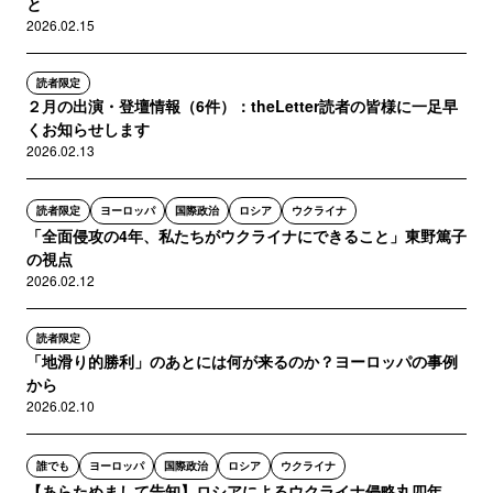
と
2026.02.15
読者限定
２月の出演・登壇情報（6件）：theLetter読者の皆様に一足早
くお知らせします
2026.02.13
読者限定
ヨーロッパ
国際政治
ロシア
ウクライナ
「全面侵攻の4年、私たちがウクライナにできること」東野篤子
の視点
2026.02.12
読者限定
「地滑り的勝利」のあとには何が来るのか？ヨーロッパの事例
から
2026.02.10
誰でも
ヨーロッパ
国際政治
ロシア
ウクライナ
【あらためまして告知】ロシアによるウクライナ侵略丸四年。