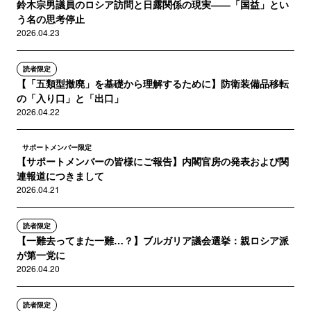
鈴木宗男議員のロシア訪問と日露関係の現実――「国益」とい
う名の思考停止
2026.04.23
読者限定
【「五類型撤廃」を基礎から理解するために】防衛装備品移転
の「入り口」と「出口」
2026.04.22
サポートメンバー限定
【サポートメンバーの皆様にご報告】内閣官房の発表および関
連報道につきまして
2026.04.21
読者限定
【一難去ってまた一難…？】ブルガリア議会選挙：親ロシア派
が第一党に
2026.04.20
読者限定