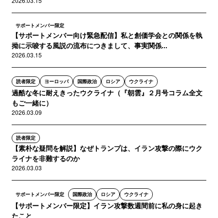
2026.03.15
サポートメンバー限定
【サポートメンバー向け緊急配信】私と創価学会との関係を執
拗に示唆する風説の流布につきまして、事実関係...
2026.03.15
読者限定
ヨーロッパ
国際政治
ロシア
ウクライナ
過酷な冬に耐えきったウクライナ（『朝雲』２月号コラム全文
もご一緒に）
2026.03.09
読者限定
【素朴な疑問を解説】なぜトランプは、イラン攻撃の際にウク
ライナを非難するのか
2026.03.03
サポートメンバー限定
国際政治
ロシア
ウクライナ
【サポートメンバー限定】イラン攻撃数週間前に私の身に起き
たこと