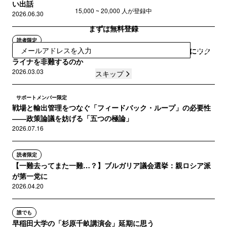
い出話
15,000 ~ 20,000 人が登録中
2026.06.30
まずは無料登録
読者限定
【素朴な疑問を解説】なぜトランプは、イラン攻撃の際にウク
登録
ライナを非難するのか
2026.03.03
スキップ
サポートメンバー限定
戦場と輸出管理をつなぐ「フィードバック・ループ」の必要性
――政策論議を妨げる「五つの極論」
2026.07.16
読者限定
【一難去ってまた一難…？】ブルガリア議会選挙：親ロシア派
が第一党に
2026.04.20
誰でも
早稲田大学の「杉原千畝講演会」延期に思う