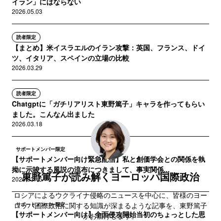
イラン」にはならない
2026.05.03
読者限定
【まとめ】米イスラエルのイラン攻撃：英国、フランス、ドイ
ツ、イタリア、スペインの立場の比較
2026.03.29
読者限定
Chatgptに「ガチリアリスト東野篤子」キャラを作ってもらい
ました。こんなん出ました
2026.03.18
サポートメンバー限定
【サポートメンバー向け緊急配信】私と創価学会との関係を執
拗に示唆する風説の流布につきまして、事実関係...
東野篤子が読み解くヨーロッパ国際政治
2026.03.15
ロシアによるウクライナ侵略のニュースを中心に、皆様のヨー
ロッパ国際政治に関する知識が深まるような記事を、東野篤子
サポートメンバー限定
【サポートメンバー向け】全面侵攻開始当初のちょっとした思
がお届けします。