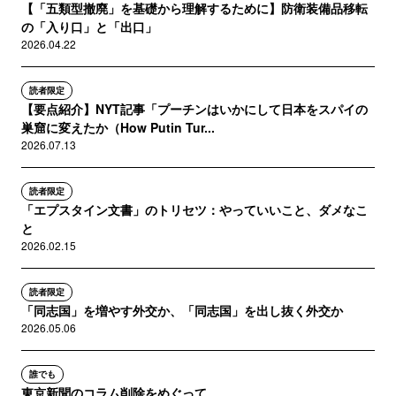
【「五類型撤廃」を基礎から理解するために】防衛装備品移転
の「入り口」と「出口」
2026.04.22
読者限定
【要点紹介】NYT記事「プーチンはいかにして日本をスパイの
巣窟に変えたか（How Putin Tur...
2026.07.13
読者限定
「エプスタイン文書」のトリセツ：やっていいこと、ダメなこ
と
2026.02.15
読者限定
「同志国」を増やす外交か、「同志国」を出し抜く外交か
2026.05.06
誰でも
東京新聞のコラム削除をめぐって