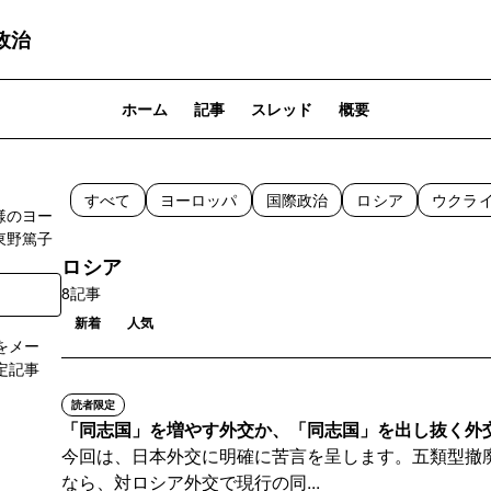
政治
ホーム
記事
スレッド
概要
すべて
ヨーロッパ
国際政治
ロシア
ウクラ
様のヨー
東野篤子
ロシア
8記事
新着
人気
をメー
定記事
読者限定
登録
「同志国」を増やす外交か、「同志国」を出し抜く外
今回は、日本外交に明確に苦言を呈します。五類型撤
なら、対ロシア外交で現行の同...