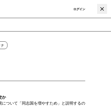
登録
ログイン
イナ
交か
廃について「同志国を増やすため」と説明するの