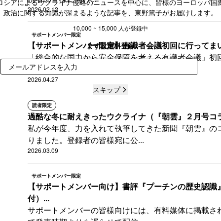
ロシアによるウクライナ侵略のニュースを中心に、皆様のヨーロッパ国
2026.02.12
政治に関する知識が深まるような記事を、東野篤子がお届けします。
10,000 ~ 15,000 人が登録中
サポートメンバー限定
【サポートメンバー限定】有識者会議初回に行ってま
まずは無料登録
「総合的な国力から安全保障を考える有識者会議」初
登録
りします。
2026.04.27
スキップ
読者限定
過酷な冬に耐えきったウクライナ（『朝雲』２月号コ
私が今年度、力を入れて執筆してきた新聞『朝雲』の
りました。登録者の皆様宛に公...
2026.03.09
サポートメンバー限定
【サポートメンバー向け】書評『プーチンの歴史認識』
付）...
サポートメンバーの皆様向けには、有料媒体に掲載さ