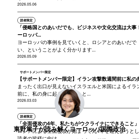
2026.05.06
読者限定
「侵略国とのあいだでも、ビジネスや文化交流は大事
ーロッパ...
ヨーロッパの事例を見ていくと、ロシアとのあいだで
い、ということがよく分かります...
2026.05.09
サポートメンバー限定
【サポートメンバー限定】イラン攻撃数週間前に私の
まったく出口が見えないイスラエルと米国によるイラ
前に、私の身に起きたちょっと...
2026.03.03
読者限定
「全面侵攻の4年、私たちがウクライナにできること
東野篤子が読み解くヨーロッパ国際政治
ロシアによる全面侵攻が始まって丸4年を迎えようとしてい
読者の皆様に向け...