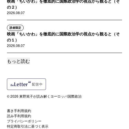
映画「ちいかわ」を徹底的に国際政治学の視点から観ると（そ
の２）
2026.08.07
読者限定
映画「ちいかわ」を徹底的に国際政治学の視点から観ると（そ
の１）
2026.08.07
もっと読む
読者限定
今年の8月？危なすぎませんか？外務省によるロシアへの大学生
の派遣計画
2026.07.18
サポートメンバー限定
© 2026 東野篤子が読み解くヨーロッパ国際政治
戦場と輸出管理をつなぐ「フィードバック・ループ」の必要性
――政策論議を妨げる「五つの極論」
2026.07.16
書き手利用規約
読み手利用規約
プライバシーポリシー
特定商取引法に基づく表示
読者限定