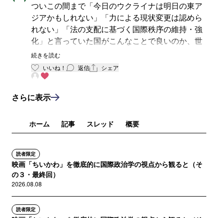
ついこの間まで「今日のウクライナは明日の東ア
ジアかもしれない」「力による現状変更は認めら
れない」「法の支配に基づく国際秩序の維持・強
化」と言っていた国がこんなことで良いのか、世
界から尊敬されるのかと、怒りと悲しみを持って
続きを読む
読ませていただきました。
いいね！
返信
シェア
さらに表示
ホーム
記事
スレッド
概要
読者限定
映画「ちいかわ」を徹底的に国際政治学の視点から観ると（そ
の３・最終回）
2026.08.08
読者限定