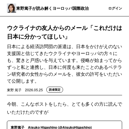
東野篤子が読み解くヨーロッパ国際政治
登録
ログイン
ウクライナの友人からのメール「これだけは
日本に分かってほしい」
日本による経済訪問団の派遣は、日本をかけがえのない
支援国と信じてきたウクライナやヨーロッパの方々に
も、驚きと戸惑いを与えています。侵略が始まってから
ずっと私と連携し、日本に何度も来たことのあるベテラ
ン研究者の女性からのメールを、彼女の許可をいただい
て公開します。
東野 篤子
2026.05.25
読者限定
今朝、こんなポストをしたら、とても多くの方に読んで
いただけたのですが
東野篤子 Atsuko Higashino (@AtsukoHigashino)