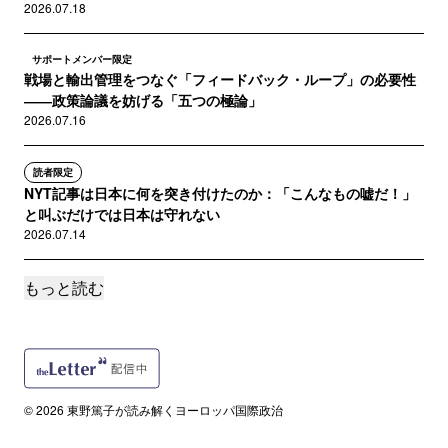
2026.07.18
サポートメンバー限定
戦場と輸出管理をつなぐ「フィードバック・ループ」の必要性
――政策論議を妨げる「五つの極論」
2026.07.16
読者限定
NYT記事は日本に何を突き付けたのか：「こんなもの嘘だ！」
と叫ぶだけでは日本は守れない
2026.07.14
もっと読む
読者限定
【要点紹介】NYT記事「プーチンはいかにして日本をスパイの
巣窟に変えたか（How Putin Tur...
2026.07.13
読者限定
© 2026 東野篤子が読み解くヨーロッパ国際政治
映画『戦場0地点』（2000 Meters to Andriivka）本邦公開決
定（に関するちょっと...