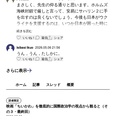
まさしく、先生の仰る通りと思います。ホルムズ
海峡封鎖で厳しと言って、安易にサハリン２に手
を出すのは良くないでしょう。今後も日本がウク
ライナを支援するのは、いつか日本が困った時に
ウクライナは強力な支援国になるでしょう。
続きを読む
いいね！
返信
シェア
Isibasi Ikuo
2026.05.06 21:56
うん，うん，たしかに。
いいね！
返信
シェア
さらに表示
ホーム
記事
スレッド
概要
読者限定
映画「ちいかわ」を徹底的に国際政治学の視点から観ると（そ
の３・最終回）