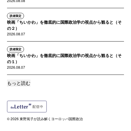
2026.08.08
読者限定
映画「ちいかわ」を徹底的に国際政治学の視点から観ると（そ
の２）
2026.08.07
読者限定
映画「ちいかわ」を徹底的に国際政治学の視点から観ると（そ
の１）
2026.08.07
もっと読む
読者限定
今年の8月？危なすぎませんか？外務省によるロシアへの大学生
の派遣計画
2026.07.18
サポートメンバー限定
© 2026 東野篤子が読み解くヨーロッパ国際政治
戦場と輸出管理をつなぐ「フィードバック・ループ」の必要性
――政策論議を妨げる「五つの極論」