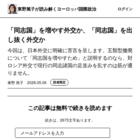
東野篤子が読み解くヨーロッパ国際政治
登録
ログイン
「同志国」を増やす外交か、「同志国」を出
し抜く外交か
今回は、日本外交に明確に苦言を呈します。五類型撤廃
について「同志国を増やすため」と説明するのなら、対
ロシア外交で現行の同志諸国の足並みを乱すのは筋が通
りません。
東野 篤子
2026.05.06
読者限定
この記事は無料で続きを読めます
続きは、2675文字あります。
登録