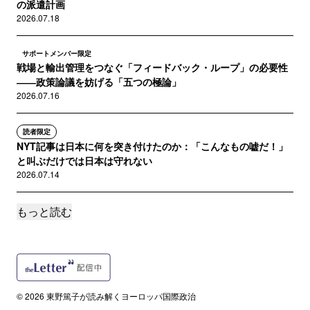
の派遣計画
2026.07.18
サポートメンバー限定
戦場と輸出管理をつなぐ「フィードバック・ループ」の必要性
――政策論議を妨げる「五つの極論」
2026.07.16
読者限定
NYT記事は日本に何を突き付けたのか：「こんなもの嘘だ！」
と叫ぶだけでは日本は守れない
2026.07.14
もっと読む
読者限定
【要点紹介】NYT記事「プーチンはいかにして日本をスパイの
巣窟に変えたか（How Putin Tur...
2026.07.13
読者限定
© 2026 東野篤子が読み解くヨーロッパ国際政治
映画『戦場0地点』（2000 Meters to Andriivka）本邦公開決