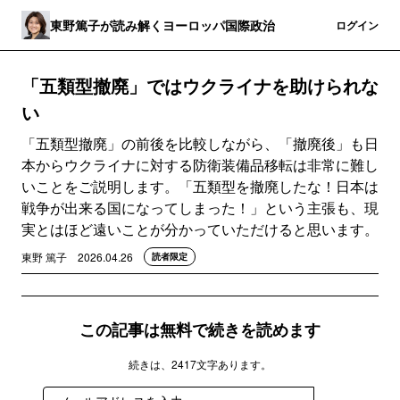
東野篤子が読み解くヨーロッパ国際政治
登録
ログイン
「五類型撤廃」ではウクライナを助けられな
い
「五類型撤廃」の前後を比較しながら、「撤廃後」も日
本からウクライナに対する防衛装備品移転は非常に難し
いことをご説明します。「五類型を撤廃したな！日本は
戦争が出来る国になってしまった！」という主張も、現
実とはほど遠いことが分かっていただけると思います。
東野 篤子
2026.04.26
読者限定
この記事は無料で続きを読めます
続きは、2417文字あります。