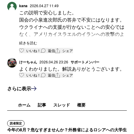
kana
2026.04.27 11:49
この説明で安心しました。
国会の小泉進次郎氏の答弁で不安にはなります。
ウクライナへの支援が行かないことへの安心では
なく、アメリカイスラエルのイランへの攻撃のよ
うな戦争にも武器の輸出が簡単には出来ないとい
続きを読む
う意味です。
いいね！
返信
シェア
五類撤廃が日本にどんな国益をもたらし、逆に何
けーちゃん
2026.04.26 23:26
サポートメンバー
よくわかりました。解説ありがとうございます。
を失うのか、もし、お考えや機会があれば教えて
いいね！
返信
シェア
頂きたいです。
さらに表示
ありがとうございました。
ホーム
記事
スレッド
概要
読者限定
今年の8月？危なすぎませんか？外務省によるロシアへの大学生