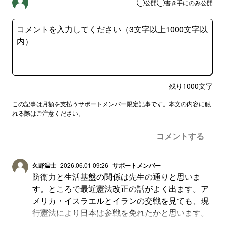
公開
書き手にのみ公開
残り
1000
文字
この記事は月額を支払うサポートメンバー限定記事です。本文の内容に触
れる際はご注意ください。
コメントする
久野温士
2026.06.01 09:26
サポートメンバー
防衛力と生活基盤の関係は先生の通りと思いま
す。ところで最近憲法改正の話がよく出ます。ア
メリカ・イスラエルとイランの交戦を見ても、現
行憲法により日本は参戦を免れたかと思います。
憲法をより良く、時代に合わせる改正なら理解で