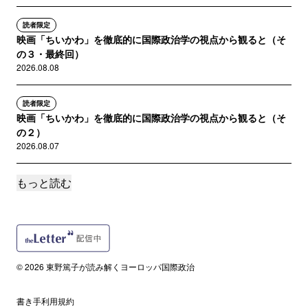
読者限定
映画「ちいかわ」を徹底的に国際政治学の視点から観ると（そ
の３・最終回）
2026.08.08
読者限定
映画「ちいかわ」を徹底的に国際政治学の視点から観ると（そ
の２）
2026.08.07
もっと読む
読者限定
映画「ちいかわ」を徹底的に国際政治学の視点から観ると（そ
の１）
2026.08.07
読者限定
© 2026 東野篤子が読み解くヨーロッパ国際政治
今年の8月？危なすぎませんか？外務省によるロシアへの大学生
の派遣計画
書き手利用規約
2026.07.18